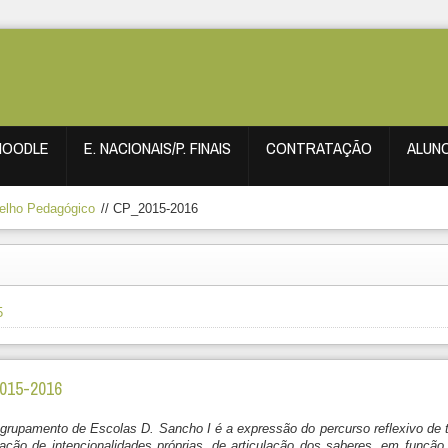
MOODLE
E. NACIONAIS/P. FINAIS
CONTRATAÇÃO
ALUN
elho Pedagógico
//
CP_2015-2016
5
2015-2016
grupamento de Escolas D. Sancho I é a expressão do percurso reflexivo de 
cação de intencionalidades próprias, de articulação dos saberes, em função