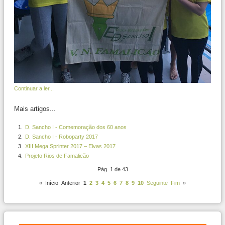
Continuar a ler...
Mais artigos...
D. Sancho I - Comemoração dos 60 anos
D. Sancho I - Roboparty 2017
XIII Mega Sprinter 2017 – Elvas 2017
Projeto Rios de Famalicão
Pág. 1 de 43
«
Início
Anterior
1
2
3
4
5
6
7
8
9
10
Seguinte
Fim
»