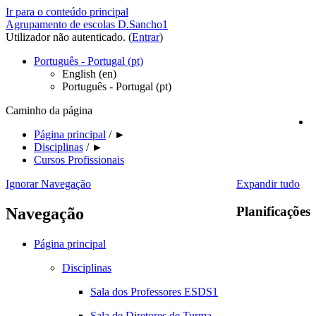
Ir para o conteúdo principal
Agrupamento de escolas D.Sancho1
Utilizador não autenticado. (
Entrar
)
Português - Portugal ‎(pt)‎
English ‎(en)‎
Português - Portugal ‎(pt)‎
Caminho da página
Página principal
/
►
Disciplinas
/
►
Cursos Profissionais
Ignorar Navegação
Expandir tudo
Planificações
Navegação
Página principal
Disciplinas
Sala dos Professores ESDS1
Sala de Diretores de Turma