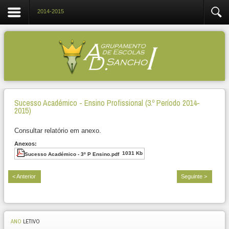
2014-2015
Sucesso Académico - Ensino Profissional (3.º Período 2014-
2015)
Consultar relatório em anexo.
Anexos:
1031 Kb
Sucesso Académico - 3º P Ensino.pdf
< Anterior
Seguinte >
ANO
LETIVO