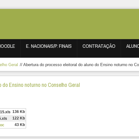
MOODLE
E. NACIONAIS/P. FINAIS
CONTRATAÇÃO
ALUN
elho Geral
//
Abertura do processo eleitoral do aluno do Ensino noturno no C
no do Ensino noturno no Conselho Geral
136 Kb
15.xls
122 Kb
.xls
43 Kb
doc