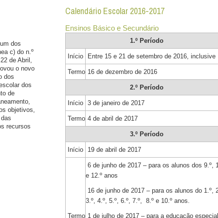
Calendário Escolar 2016-2017
Ensinos Básico e Secundário
1.º Período
i um dos
ea c) do n.º
Início
Entre 15 e 21 de setembro de 2016, inclusive
22 de Abril,
rovou o novo
Termo
16 de dezembro de 2016
o dos
escolar dos
2.º Período
to de
aneamento,
Início
3 de janeiro de 2017
os objetivos,
 das
Termo
4 de abril de 2017
os recursos
3.º Período
Início
19 de abril de 2017
6 de junho de 2017
–
para os alunos dos 9.º, 
e 12.º
anos
16 de junho de 2017 – para os alunos do
1.º, 
3.º, 4.º, 5.º, 6.º, 7.º, 8.º e 10.º anos.
Termo
1 de julho de 2017
– para a educação especial