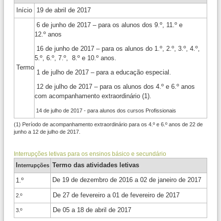
Início
19 de abril de 2017
6 de junho de 2017
–
para os alunos dos 9.º, 11.º e
12.º
anos
16 de junho de 2017 – para os alunos do
1.º, 2.º, 3.º, 4.º,
5.º, 6.º, 7.º, 8.º e 10.º anos.
Termo
1 de julho de 2017
– para a educação especial.
12 de julho de 2017
– para os alunos dos 4.º e 6.º anos
com acompanhamento extraordinário (1)
.
14 de julho de 2017 - para alunos dos cursos Profissionais
(1) Período de acompanhamento extraordinário para os 4.º e 6.º anos de 22 de
junho a 12 de julho de 2017.
Interrupções letivas para os ensinos básico e secundário
I
Termo das atividades letivas
nterrupções
De 19 de dezembro de 2016 a 02 de janeiro de 2017
1.º
De 27 de fevereiro a 01 de fevereiro de 2017
2.º
De 05 a 18 de abril de 2017
3.º