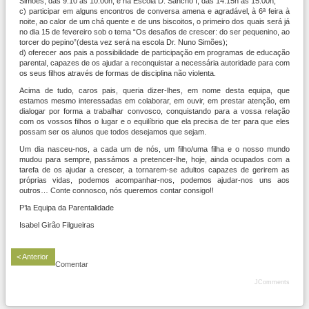
Simões, das 9:10 às 10:00h, e na Escola D. Sancho I, das 14:15h às 15:00h;
c) participar em alguns encontros de conversa amena e agradável, à 6ª feira à
noite, ao calor de um chá quente e de uns biscoitos, o primeiro dos quais será já
no dia 15 de fevereiro sob o tema “Os desafios de crescer: do ser pequenino, ao
torcer do pepino”(desta vez será na escola Dr. Nuno Simões);
d) oferecer aos pais a possibilidade de participação em programas de educação
parental, capazes de os ajudar a reconquistar a necessária autoridade para com
os seus filhos através de formas de disciplina não violenta.
Acima de tudo, caros pais, queria dizer-lhes, em nome desta equipa, que
estamos mesmo interessadas em colaborar, em ouvir, em prestar atenção, em
dialogar por forma a trabalhar convosco, conquistando para a vossa relação
com os vossos filhos o lugar e o equilíbrio que ela precisa de ter para que eles
possam ser os alunos que todos desejamos que sejam.
Um dia nasceu-nos, a cada um de nós, um filho/uma filha e o nosso mundo
mudou para sempre, passámos a pretencer-lhe, hoje, ainda ocupados com a
tarefa de os ajudar a crescer, a tornarem-se adultos capazes de gerirem as
próprias vidas, podemos acompanhar-nos, podemos ajudar-nos uns aos
outros… Conte connosco, nós queremos contar consigo!!
P’la Equipa da Parentalidade
Isabel Girão Filgueiras
< Anterior
Comentar
JComments