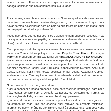
vezes, os nossos filhos nos deixam surpreendidos e, levando ou não as mãos à
cabeça, sentimos que não sabemos bem o que fazer.
Por sua vez, a escola encontra os nossos filhos na qualidade de seus alunos;
encontra-os muitas horas e muitos dias; por isso, esta mesma escola quer criar
novas formas de colaborar com os pais na sua tarefa de pais e de mães: quer
ter um papel respeitador, positivo e útil.
Todos queremos que os nossos filhos e alunos tenham sucesso na escola, mas
para que tal aconteça os papéis, os deveres e os direitos de cada parte (pais e
filhos) têm de estar claros e de ser vividos de forma equilibrada.
É um pouco por tudo isto que a nossa escola se envolveu num projeto levado a
cabo pela Câmara Municipal, que se chama
Projeto Concelhio de Educação
Parental
, o qual tem por missão tornar as
“ESCOLAS AMIGAS DA FAMÍLIA”
.
Assim, na nossa escola foi criada uma equipa de profissionais disponível para
apoiar os pais no exercício dos seus papéis parentais, esta equipa é constituída
por cinco membros, Isabel Girão Filgueiras, Isabel Moutinho Marques, Ana Paula
Costa, Daniela Sofia Reis, todas docentes e por Joana Alexandra Gomes,
assistente social. Esta equipa escolar é coordenada, trabalhando em rede, em
estreita parceria com a Equipa Municipal da Parentalidade.
Na nossa escola, este ano, pretendemos:
a)dar a conhecer a nossa presença, pode para recolher informação, caro pai e
mãe, contar sempre com a Direção da Escola, os Diretores de Turma, as
Associações de Pais, os sites das escolas do agrupamento;
b) atender de forma pessoal e privada os pais interessados, quer num gabinete
na entrada de cada uma das escolas, quer através de contacto telefónico,
informamos que o horário de atendimento será à segunda feira na Escola Nuno