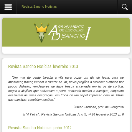
Revista Sancho Notícias
Revista Sancho Notícias fevereiro 2013
"Um mar de gente invadia a vila para gozar um dia de festa, para se
abastecer, trocar, vender e divertir-se. Ali, havia pregões a oferecer o mundo por
pouco dinheiro, vendedores de água fresca encerrada em jarros de cortiça,
cegos e aleijões que cativavam o povo, entoando modas e cantigas; enquanto
desfiavam as suas desgraças, em troca de um papel impresso com as letras
das cantigas, recebiam tostões."
Óscar Cardoso, prof. de Geografia
in "A Feira" , Revista Sancho Notícias Ano X, nº 24 fevereiro 2013, p. 6
Revista Sancho Notícias junho 2012