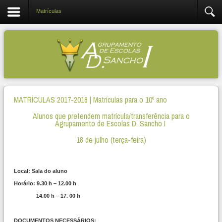
Matrículas
MATRÍCULAS 2017-2018 | Matrículas para o 10º ano
Alunos que pretendem matrícula/transferência para o
Agrupamento de Escolas D. Sancho I
18 de julho (terça-feira)
Local: Sala do aluno
Horário: 9.30 h – 12.00 h
14.00 h – 17. 00 h
DOCUMENTOS NECESSÁRIOS: