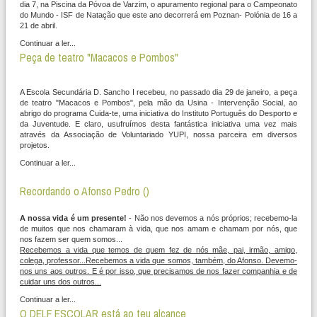
dia 7, na Piscina da Póvoa de Varzim, o apuramento regional para o Campeonato
do Mundo - ISF de Natação que este ano decorrerá em Poznan- Polónia de 16 a
21 de abril.
Continuar a ler...
Peça de teatro "Macacos e Pombos"
A Escola Secundária D. Sancho I recebeu, no passado dia 29 de janeiro, a peça
de teatro "Macacos e Pombos", pela mão da Usina - Intervenção Social, ao
abrigo do programa Cuida-te, uma iniciativa do Instituto Português do Desporto e
da Juventude. E claro, usufruímos desta fantástica iniciativa uma vez mais
através da Associação de Voluntariado YUPI, nossa parceira em diversos
projetos.
Continuar a ler...
Recordando o Afonso Pedro ()
A nossa vida é um presente!
- Não nos devemos a nós próprios; recebemo-la
de muitos que nos chamaram à vida, que nos amam e chamam por nós, que
nos fazem ser quem somos...
Recebemos a vida que temos de quem fez de nós mãe, pai, irmão, amigo,
colega, professor...Recebemos a vida que somos, também, do Afonso. Devemo-
nos uns aos outros. E é por isso, que precisamos de nos fazer companhia e de
cuidar uns dos outros...
Continuar a ler...
O DELF ESCOLAR está ao teu alcance