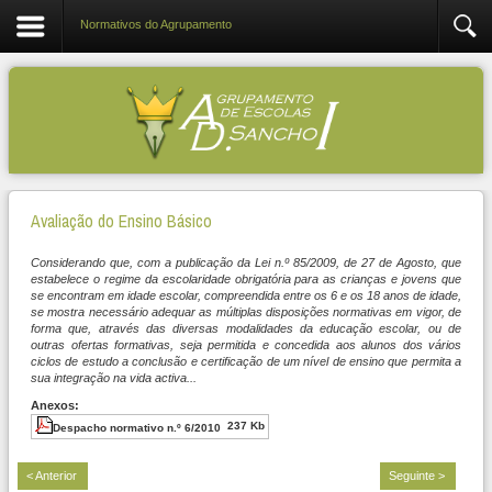
Normativos do Agrupamento
Avaliação do Ensino Básico
Considerando que, com a publicação da Lei n.º 85/2009, de 27 de Agosto, que
estabelece o regime da escolaridade obrigatória para as crianças e jovens que
se encontram em idade escolar, compreendida entre os 6 e os 18 anos de idade,
se mostra necessário adequar as múltiplas disposições normativas em vigor, de
forma que, através das diversas modalidades da educação escolar, ou de
outras ofertas formativas, seja permitida e concedida aos alunos dos vários
ciclos de estudo a conclusão e certificação de um nível de ensino que permita a
sua integração na vida activa...
Anexos:
237 Kb
Despacho normativo n.º 6/2010
< Anterior
Seguinte >