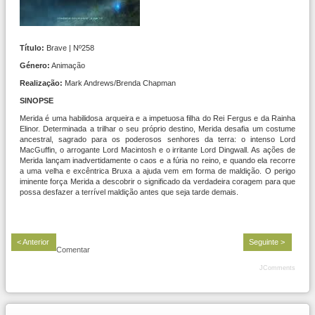
Título:
Brave | Nº258
Género:
Animação
Realização:
Mark Andrews/Brenda Chapman
SINOPSE
Merida é uma habilidosa arqueira e a impetuosa filha do Rei Fergus e da Rainha
Elinor. Determinada a trilhar o seu próprio destino, Merida desafia um costume
ancestral, sagrado para os poderosos senhores da terra: o intenso Lord
MacGuffin, o arrogante Lord Macintosh e o irritante Lord Dingwall. As ações de
Merida lançam inadvertidamente o caos e a fúria no reino, e quando ela recorre
a uma velha e excêntrica Bruxa a ajuda vem em forma de maldição. O perigo
iminente força Merida a descobrir o significado da verdadeira coragem para que
possa desfazer a terrível maldição antes que seja tarde demais.
< Anterior
Seguinte >
Comentar
JComments