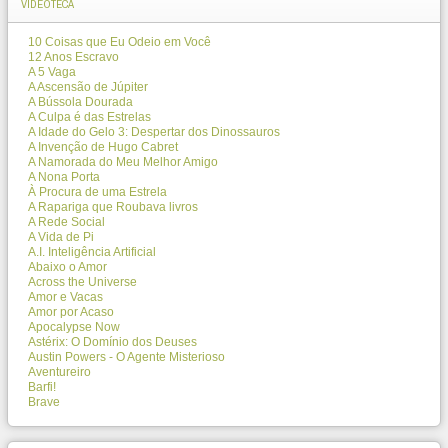
VIDEOTECA
10 Coisas que Eu Odeio em Você
12 Anos Escravo
A 5 Vaga
A Ascensão de Júpiter
A Bússola Dourada
A Culpa é das Estrelas
A Idade do Gelo 3: Despertar dos Dinossauros
A Invenção de Hugo Cabret
A Namorada do Meu Melhor Amigo
A Nona Porta
À Procura de uma Estrela
A Rapariga que Roubava livros
A Rede Social
A Vida de Pi
A.I. Inteligência Artificial
Abaixo o Amor
Across the Universe
Amor e Vacas
Amor por Acaso
Apocalypse Now
Astérix: O Domínio dos Deuses
Austin Powers - O Agente Misterioso
Aventureiro
Barfi!
Brave