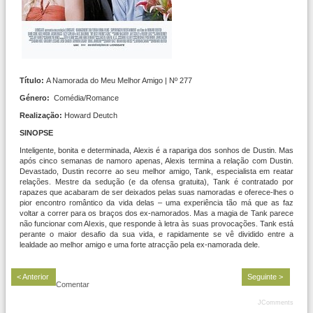
Título:
A Namorada do Meu Melhor Amigo | Nº 277
Género:
Comédia/Romance
Realização:
Howard Deutch
SINOPSE
Inteligente, bonita e determinada, Alexis é a rapariga dos sonhos de Dustin. Mas
após cinco semanas de namoro apenas, Alexis termina a relação com Dustin.
Devastado, Dustin recorre ao seu melhor amigo, Tank, especialista em reatar
relações. Mestre da sedução (e da ofensa gratuita), Tank é contratado por
rapazes que acabaram de ser deixados pelas suas namoradas e oferece-lhes o
pior encontro romântico da vida delas – uma experiência tão má que as faz
voltar a correr para os braços dos ex-namorados. Mas a magia de Tank parece
não funcionar com Alexis, que responde à letra às suas provocações. Tank está
perante o maior desafio da sua vida, e rapidamente se vê dividido entre a
lealdade ao melhor amigo e uma forte atracção pela ex-namorada dele.
< Anterior
Seguinte >
Comentar
JComments