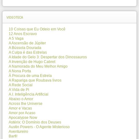
VIDEOTECA
10 Coisas que Eu Odeio em Você
12 Anos Escravo
A 5 Vaga
A Ascensão de Júpiter
A Bússola Dourada
A Culpa é das Estrelas
A Idade do Gelo 3: Despertar dos Dinossauros
A Invenção de Hugo Cabret
A Namorada do Meu Melhor Amigo
A Nona Porta
À Procura de uma Estrela
A Rapariga que Roubava livros
A Rede Social
A Vida de Pi
A.I. Inteligência Artificial
Abaixo o Amor
Across the Universe
Amor e Vacas
Amor por Acaso
Apocalypse Now
Astérix: O Domínio dos Deuses
Austin Powers - O Agente Misterioso
Aventureiro
Barfi!