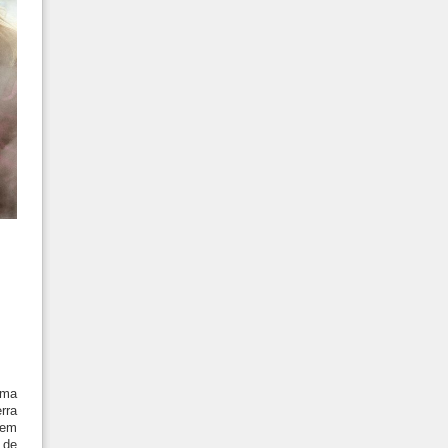
uma
rra
sem
 de