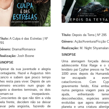
Título:
Depois da Terra | Nº 295
Título:
A Culpa é das Estrelas | Nº
Género:
Ação/Aventura/Ficção C
291
Realização:
M. Night Shyamalan
Género:
Drama/Romance
SINOPSE
Realização:
Josh Boone
Uma aterragem forçada deix
SINOPSE
adolescente Kitai Raige e o 
Apesar da sua juventude e alegria
lendário pai Cypher presos na Ter
contagiante, Hazel e Augustus têm
1000 anos depois da Humanid
cancro e sabem que pouco tempo
ter escapado a event
lhes resta para viver. Depois de um
cataclísmicos. Com Cyp
primeiro encontro num grupo de
gravemente ferido, Kitai emba
apoio a doentes terminais, os dois
numa perigosa viagem para pe
tornam-se inseparáveis.
ajuda, enfrentando terre
Conscientes de que não têm a vida
desconhecidos, espécies anim
pela frente, decidem não se deixar
evoluídas que agora domina
levar pela angústia, fazendo de
planeta e uma criatura alieníg