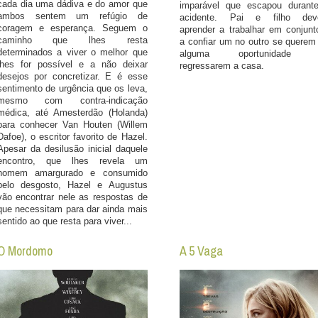
cada dia uma dádiva e do amor que
imparável que escapou durant
ambos sentem um refúgio de
acidente. Pai e filho de
coragem e esperança. Seguem o
aprender a trabalhar em conjunt
caminho que lhes resta
a confiar um no outro se querem 
determinados a viver o melhor que
alguma oportunidade 
lhes for possível e a não deixar
regressarem a casa.
desejos por concretizar. E é esse
sentimento de urgência que os leva,
mesmo com contra-indicação
médica, até Amesterdão (Holanda)
para conhecer Van Houten (Willem
Dafoe), o escritor favorito de Hazel.
Apesar da desilusão inicial daquele
encontro, que lhes revela um
homem amargurado e consumido
pelo desgosto, Hazel e Augustus
vão encontrar nele as respostas de
que necessitam para dar ainda mais
sentido ao que resta para viver...
O Mordomo
A 5 Vaga