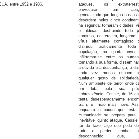
EUA, entre 1952 e 1986.
ataques, os extraterrest
provocaram um apag
generalizado que lançou o caos 
desordem pelos cinco continent
na segunda, tomaram cidades, vi
e aldeias, destruindo tudo p
caminho; na terceira, lançaram
vírus altamente contagioso 
dizimou praticamente tod
população; na quarta investi
infiltraram-se entre os human
tomando a sua forma, dissemina
a dúvida e a desconfiança, e da
cada vez menos espaço p
qualquer gesto de solidarieda
Num ambiente de terror onde c
um luta pela sua própr
sobrevivência, Cassie, de 16 an
tenta desesperadamente encont
Sam, o irmão mais novo. Ass
enquanto o pouco que resta
Humanidade se prepara para
inevitável quinto ataque, Cassie 
ter de fazer algo que pode dei
tudo a perder: confiar 
desconhecido que, 