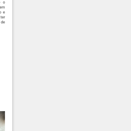
e o
vem
o e
ter
de