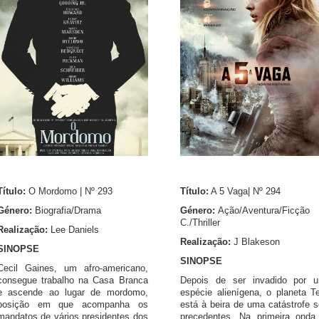
Título:
O Mordomo | Nº 293
Título:
A 5 Vaga| Nº 294
Género:
Biografia/Drama
Género:
Ação/Aventura/Ficção
C./Thriller
Realização:
Lee Daniels
Realização:
J Blakeson
SINOPSE
SINOPSE
Cecil Gaines, um afro-americano,
consegue trabalho na Casa Branca
Depois de ser invadido por 
e ascende ao lugar de mordomo,
espécie alienígena, o planeta Te
posição em que acompanha os
está à beira de uma catástrofe 
mandatos de vários presidentes dos
precedentes. Na primeira onda