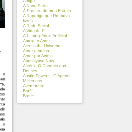
Amigo
A Nona Porta
À Procura de uma Estrela
A Rapariga que Roubava
livros
A Rede Social
A Vida de Pi
A.I. Inteligência Artificial
Abaixo o Amor
Across the Universe
.
Amor e Vacas
Amor por Acaso
Apocalypse Now
Astérix: O Domínio dos
Deuses
a o
Austin Powers - O Agente
seu
Misterioso
ra,
Aventureiro
ade
Barfi!
os
Brave
her
rca
dir
nos
ais
m o
ena