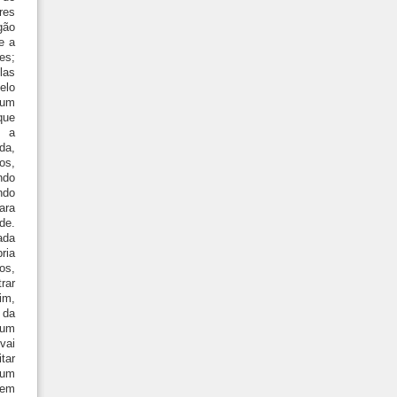
res
ão
e a
es;
las
elo
 um
que
a a
da,
os,
ndo
ndo
ara
de.
ada
ia
os,
rar
im,
 da
 um
vai
tar
num
em