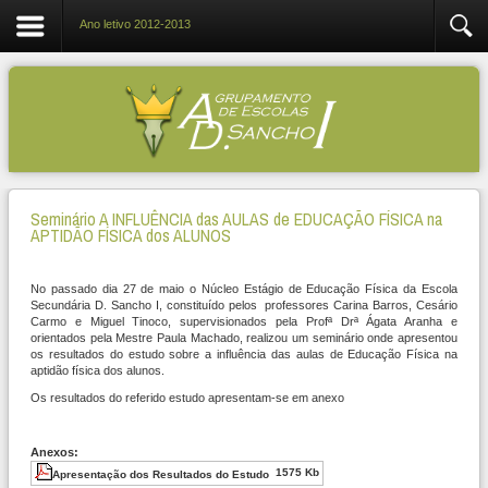
Ano letivo 2012-2013
Seminário A INFLUÊNCIA das AULAS de EDUCAÇÃO FÍSICA na
APTIDÃO FÍSICA dos ALUNOS
No passado dia 27 de maio o Núcleo Estágio de Educação Física da Escola
Secundária D. Sancho I, constituído pelos professores Carina Barros, Cesário
Carmo e Miguel Tinoco, supervisionados pela Profª Drª Ágata Aranha e
orientados pela Mestre Paula Machado, realizou um seminário onde apresentou
os resultados do estudo sobre a influência das aulas de Educação Física na
aptidão física dos alunos.
Os resultados do referido estudo apresentam-se em anexo
Anexos:
1575 Kb
Apresentação dos Resultados do Estudo