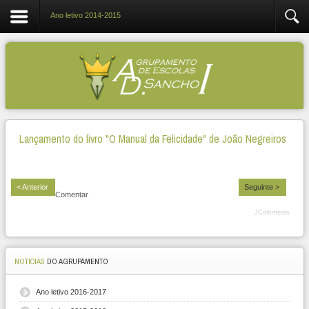
Ano letivo 2014-2015
Lançamento do livro "O Manual da Felicidade" de João Negreiros
< Anterior
Seguinte >
Comentar
JComments
NOTICIAS
DO AGRUPAMENTO
Ano letivo 2016-2017