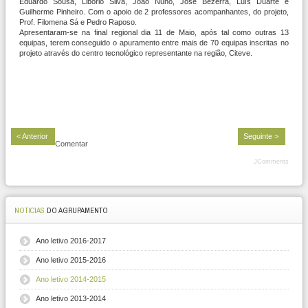
Eduardo Sousa, Libório Silva, João Nuno, José Bezerra, Luís Duarte e
Guilherme Pinheiro. Com o apoio de 2 professores acompanhantes, do projeto,
Prof. Filomena Sá e Pedro Raposo.
Apresentaram-se na final regional dia 11 de Maio, após tal como outras 13
equipas, terem conseguido o apuramento entre mais de 70 equipas inscritas no
projeto através do centro tecnológico representante na região, Citeve.
< Anterior
Seguinte >
Comentar
JComments
NOTICIAS
DO AGRUPAMENTO
Ano letivo 2016-2017
Ano letivo 2015-2016
Ano letivo 2014-2015
Ano letivo 2013-2014