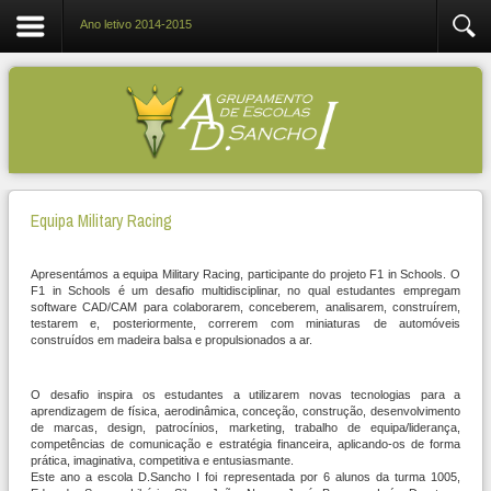
Ano letivo 2014-2015
Equipa Military Racing
Apresentámos a equipa Military Racing, participante do projeto F1 in Schools. O
F1 in Schools é um desafio multidisciplinar, no qual estudantes empregam
software CAD/CAM para colaborarem, conceberem, analisarem, construírem,
testarem e, posteriormente, correrem com miniaturas de automóveis
construídos em madeira balsa e propulsionados a ar.
O desafio inspira os estudantes a utilizarem novas tecnologias para a
aprendizagem de física, aerodinâmica, conceção, construção, desenvolvimento
de marcas, design, patrocínios, marketing, trabalho de equipa/liderança,
competências de comunicação e estratégia financeira, aplicando-os de forma
prática, imaginativa, competitiva e entusiasmante.
Este ano a escola D.Sancho I foi representada por 6 alunos da turma 1005,