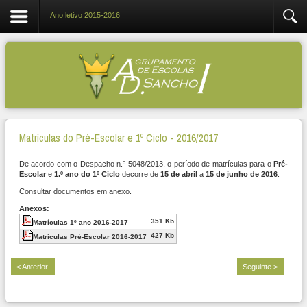
Ano letivo 2015-2016
Matrículas do Pré-Escolar e 1º Ciclo - 2016/2017
De acordo com o Despacho n.º 5048/2013, o período de matrículas para o
Pré-
Escolar
e
1.º ano do 1º Ciclo
decorre de
15 de abril
a
15 de junho de 2016
.
Consultar documentos em anexo.
Anexos:
351 Kb
Matrículas 1º ano 2016-2017
427 Kb
Matrículas Pré-Escolar 2016-2017
< Anterior
Seguinte >