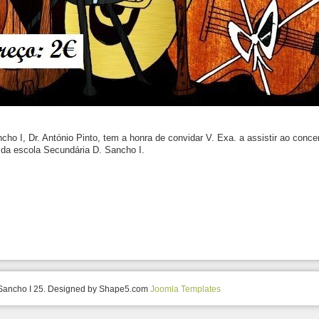
o I, Dr. António Pinto, tem a honra de convidar V. Exa. a assistir ao concert
 da escola Secundária D. Sancho I.
 Sancho I 25. Designed by Shape5.com
Joomla Templates