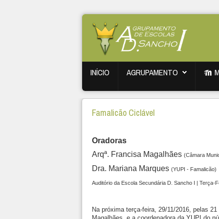
INÍCIO
AGRUPAMENTO
Famalicão Ciclável
Oradoras
Arqª. Francisa Magalhães
(Câmara Munic
Dra. Mariana Marques
(YUPI - Famalicão)
Auditório da Escola Secundária D. Sancho I | Terça-F
Na próxima terça-feira, 29/11/2016, pelas 2
Magalhães, e a coordenadora da YUPI do núc