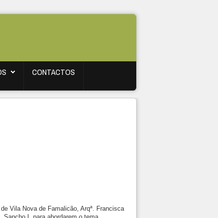
OS
CONTACTOS
 de Vila Nova de Famalicão, Arqª. Francisca
. Sancho I, para abordarem o tema