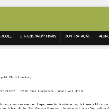
MOODLE
E. NACIONAIS/P. FINAIS
CONTRATAÇÃO
ALUN
ipal de V.N. de Famalicão)
eira 29.nov.2016 | 21.00 Horas |
Organização: Turmas EFA EES4/EES5
1 horas, a responsável pelo Departamento de urbanismo, da Câmara Municipal
leo de Famalicão, Dra. Mariana Marques, irão estar na Escola Secundária D