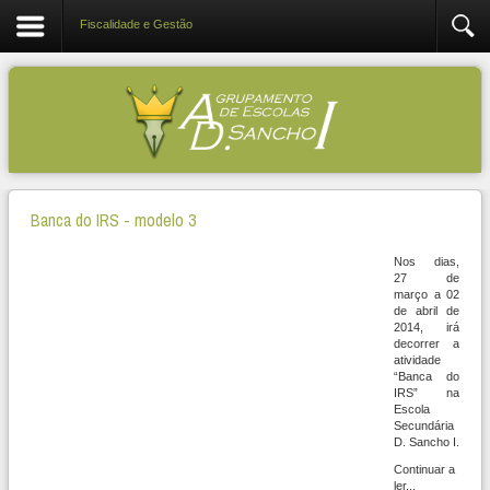
Fiscalidade e Gestão
Banca do IRS - modelo 3
Nos dias,
27 de
março a 02
de abril de
2014, irá
decorrer a
atividade
“Banca do
IRS” na
Escola
Secundária
D. Sancho I.
Continuar a
ler...