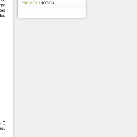
PROCURAR
NOTÍCIA...
rpo
tes
los
- É
es,