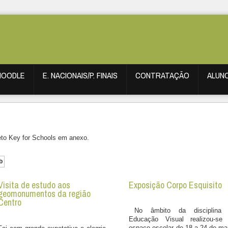
MOODLE
E. NACIONAIS/P. FINAIS
CONTRATAÇÃO
ALUN
eto Key for Schools em anexo.
b
Visita de estudo aos
Exposição Corpo Esquisito
geomonumentos da região
Centro
No âmbito da disciplina
Educação Visual realizou-se
espaço escolar de 18 a 24 de ma