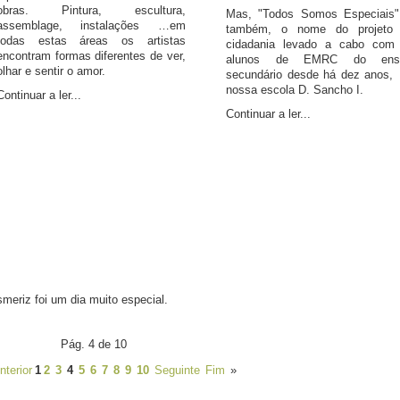
obras. Pintura, escultura,
Mas, "Todos Somos Especiais"
assemblage, instalações …em
também, o nome do projeto
todas estas áreas os artistas
cidadania levado a cabo com
encontram formas diferentes de ver,
alunos de EMRC do ensi
olhar e sentir o amor.
secundário desde há dez anos,
nossa escola D. Sancho I.
Continuar a ler...
Continuar a ler...
meriz foi um dia muito especial.
Pág. 4 de 10
nterior
1
2
3
4
5
6
7
8
9
10
Seguinte
Fim
»