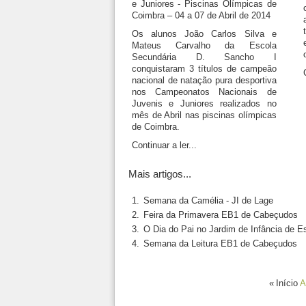
e Juniores - Piscinas Olímpicas de
Coimbra – 04 a 07 de Abril de 2014
Os alunos João Carlos Silva e
Mateus Carvalho da Escola
Secundária D. Sancho I
conquistaram 3 títulos de campeão
nacional de natação pura desportiva
nos Campeonatos Nacionais de
Juvenis e Juniores realizados no
mês de Abril nas piscinas olímpicas
de Coimbra.
Continuar a ler...
Mais artigos...
Semana da Camélia - JI de Lage
Feira da Primavera EB1 de Cabeçudos
O Dia do Pai no Jardim de Infância de Es
Semana da Leitura EB1 de Cabeçudos
«
Início
A