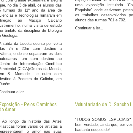
Foi com grande expetativa e alegria
uma exposição intitulada “Co
que, no dia 3 de abril, os alunos das
Esquisito” onde estiveram paten
5 turmas do 11º ano da área de
os trabalhos desenvolvidos pe
Ciências e Tecnologias rumaram em
alunos das turmas 701 e 702.
direção ao Maciço Calcário
Estremenho, numa visita de estudo
Continuar a ler...
no âmbito da disciplina de Biologia
e Geologia.
A saída da Escola deu-se por volta
das 7h e 20m com destino a
Fátima, onde se separaram os dois
autocarros: um com destino ao
Centro de Interpretação Científico
Ambiental (CICA)/Grutas da Moeda,
em S. Mamede e outro com
destino à Pedreira do Galinha, em
Ourém.
Continuar a ler...
Exposição - Pelos Caminhos
Voluntariado da D. Sancho I
do Amor
"TODOS SOMOS ESPECIAIS" 
Ao longo da história das Artes
bem verdade, ainda que, por vez
Plásticas foram vários os artistas a
bastante esquecido!
representarem o amor nas suas