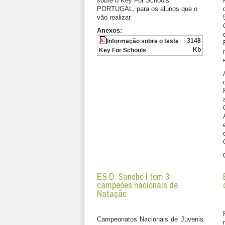
sobre o Key For Schools
PORTUGAL, para os alunos que o
vão realizar.
Anexos:
3148
Informação sobre o teste
Kb
Key For Schools
ES D. Sancho I tem 3
campeões nacionais de
Natação
Campeonatos Nacionais de Juvenis