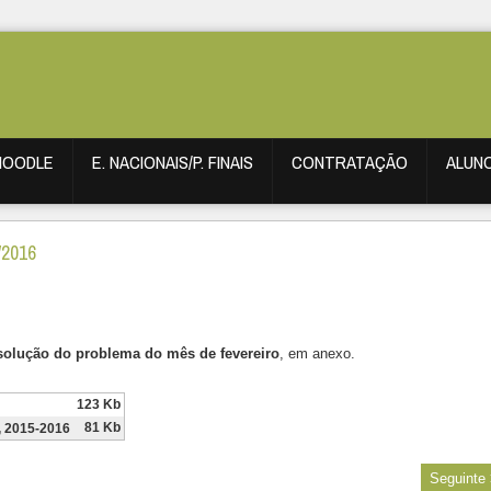
MOODLE
E. NACIONAIS/P. FINAIS
CONTRATAÇÃO
ALUN
/2016
solução do problema do mês de
fevereiro
, em anexo.
123 Kb
81 Kb
, 2015-2016
Seguinte