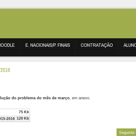
MOODLE
E. NACIONAIS/P. FINAIS
CONTRATAÇÃO
ALUN
/2016
lução do problema do mês de
março
, em anexo.
75 Kb
120 Kb
015-2016
Seguinte