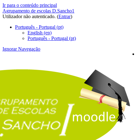
Ir para o conteúdo principal
Agrupamento de escolas D.Sancho1
Utilizador não autenticado. (
Entrar
)
Português - Portugal ‎(pt)‎
English ‎(en)‎
Português - Portugal ‎(pt)‎
Ignorar Navegação