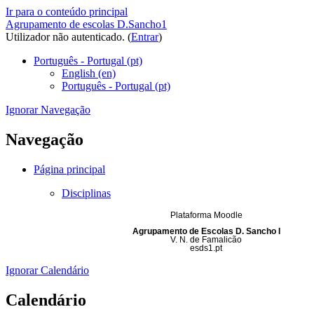
Ir para o conteúdo principal
Agrupamento de escolas D.Sancho1
Utilizador não autenticado. (
Entrar
)
Português - Portugal ‎(pt)‎
English ‎(en)‎
Português - Portugal ‎(pt)‎
Ignorar Navegação
Navegação
Página principal
Disciplinas
Plataforma Moodle
Agrupamento de Escolas D. Sancho I
V. N. de Famalicão
esds1.pt
Ignorar Calendário
Calendário