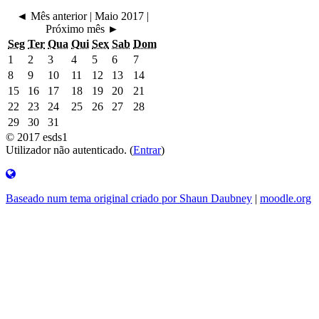
◄
Mês anterior
|
Maio 2017
|
Próximo mês
►
Seg
Ter
Qua
Qui
Sex
Sab
Dom
1
2
3
4
5
6
7
8
9
10
11
12
13
14
15
16
17
18
19
20
21
22
23
24
25
26
27
28
29
30
31
© 2017 esds1
Utilizador não autenticado. (
Entrar
)
Baseado num tema original criado por Shaun Daubney
|
moodle.org