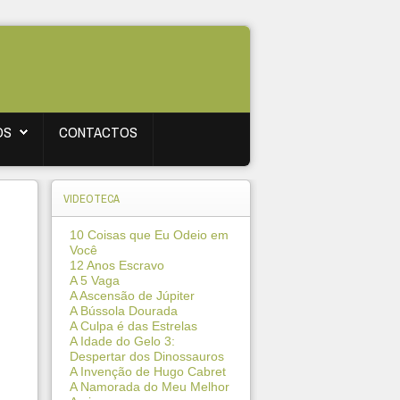
OS
CONTACTOS
VIDEOTECA
10 Coisas que Eu Odeio em
Você
12 Anos Escravo
A 5 Vaga
A Ascensão de Júpiter
A Bússola Dourada
A Culpa é das Estrelas
A Idade do Gelo 3:
Despertar dos Dinossauros
A Invenção de Hugo Cabret
A Namorada do Meu Melhor