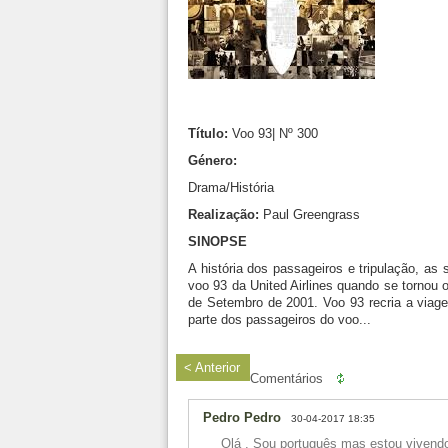
Título:
Voo 93| Nº 300
Género:
Drama/História
Realização:
Paul Greengrass
SINOPSE
A história dos passageiros e tripulação, as 
voo 93 da United Airlines quando se tornou o
de Setembro de 2001. Voo 93 recria a viag
parte dos passageiros do voo...
< Anterior
Comentários
Pedro Pedro
30-04-2017 18:35
Olá . Sou português mas estou vivend