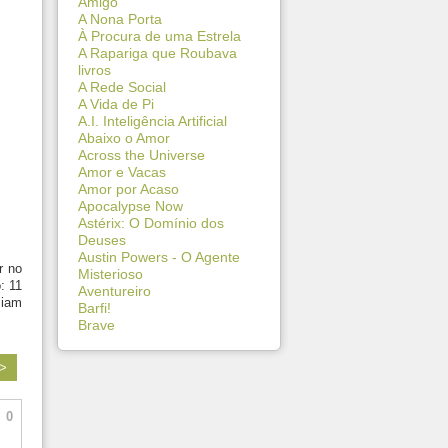
Amigo
A Nona Porta
À Procura de uma Estrela
A Rapariga que Roubava
livros
A Rede Social
A Vida de Pi
A.I. Inteligência Artificial
Abaixo o Amor
Across the Universe
Amor e Vacas
Amor por Acaso
Apocalypse Now
Astérix: O Domínio dos
Deuses
Austin Powers - O Agente
r no
Misterioso
: 11
Aventureiro
ziam
Barfi!
Brave
 >
0