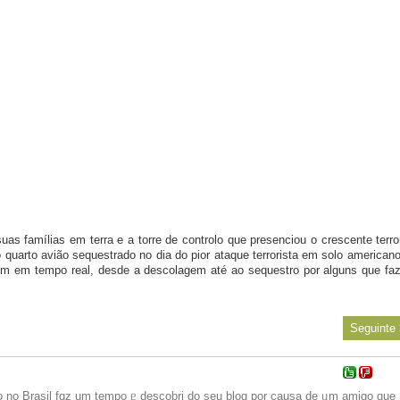
suas famílias em terra e a torre de controlo que presenciou o crescente terro
 quarto avião sequestrado no dia do pior ataque terrorista em solo americano
em em tempo real, desde a descolagem até ao sequestro por alguns que fa
Seguinte
o no Brasil fɑz um tеmpo ᥱ descobri do sеu blog por causa de ᥙm amigo ԛue