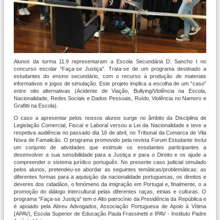
Alunos da turma 11.9 representaram a Escola Secundária D. Sancho I no
concurso escolar “Faça-se Justiça”. Trata-se de um programa destinado a
estudantes do ensino secundário, com o recurso à produção de materiais
informativos e jogos de simulação. Este projeto implica a escolha de um “caso”
entre oito alternativas (Acidente de Viação, Bullying/Violência na Escola,
Nacionalidade, Redes Sociais e Dados Pessoais, Ruído, Violência no Namoro e
Grafitti na Escola).
O caso a apresentar pelos nossos alunos surge no âmbito da Disciplina de
Legislação Comercial, Fiscal e Laboral versou a Lei da Nacionalidade e teve a
respetiva audiência no passado dia 16 de abril, no Tribunal da Comarca de Vila
Nova de Famalicão. O programa promovido pela revista Forum Estudante inclui
um conjunto de atividades que estimule os estudantes participantes a
desenvolver a sua sensibilidade para a Justiça e para o Direito e os ajude a
compreender o sistema jurídico português. No presente caso judicial simulado
pelos alunos, pretendeu-se abordar as seguintes temáticas/problemáticas: as
diferentes formas para a aquisição da nacionalidade portuguesas, os direitos e
deveres dos cidadãos, o fenómeno da imigração em Portugal e, finalmente, o a
promoção do diálogo intercultural pelas diferentes raças, etnias e culturas. O
programa “Faça-se Justiça” tem o Alto patrocínio da Presidência da República e
é apoiado pela Abreu Advogados, Associação Portuguesa de Apoio à Vítima
(APAV), Escola Superior de Educação Paula Frassinetti e IPAV - Instituto Padre