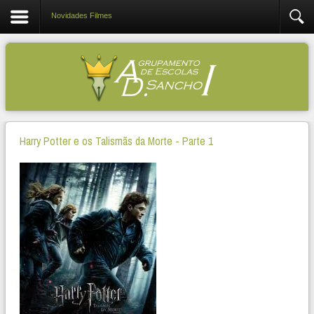
Novidades Filmes
Harry Potter e os Talismãs da Morte - Parte 1