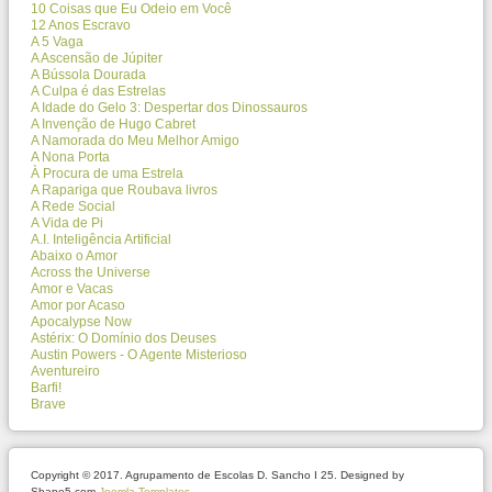
10 Coisas que Eu Odeio em Você
12 Anos Escravo
A 5 Vaga
A Ascensão de Júpiter
A Bússola Dourada
A Culpa é das Estrelas
A Idade do Gelo 3: Despertar dos Dinossauros
A Invenção de Hugo Cabret
A Namorada do Meu Melhor Amigo
A Nona Porta
À Procura de uma Estrela
A Rapariga que Roubava livros
A Rede Social
A Vida de Pi
A.I. Inteligência Artificial
Abaixo o Amor
Across the Universe
Amor e Vacas
Amor por Acaso
Apocalypse Now
Astérix: O Domínio dos Deuses
Austin Powers - O Agente Misterioso
Aventureiro
Barfi!
Brave
Copyright © 2017. Agrupamento de Escolas D. Sancho I 25. Designed by
Shape5.com
Joomla Templates