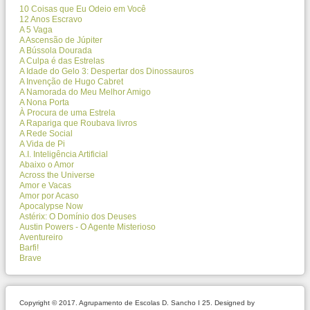
10 Coisas que Eu Odeio em Você
12 Anos Escravo
A 5 Vaga
A Ascensão de Júpiter
A Bússola Dourada
A Culpa é das Estrelas
A Idade do Gelo 3: Despertar dos Dinossauros
A Invenção de Hugo Cabret
A Namorada do Meu Melhor Amigo
A Nona Porta
À Procura de uma Estrela
A Rapariga que Roubava livros
A Rede Social
A Vida de Pi
A.I. Inteligência Artificial
Abaixo o Amor
Across the Universe
Amor e Vacas
Amor por Acaso
Apocalypse Now
Astérix: O Domínio dos Deuses
Austin Powers - O Agente Misterioso
Aventureiro
Barfi!
Brave
Copyright © 2017. Agrupamento de Escolas D. Sancho I 25. Designed by