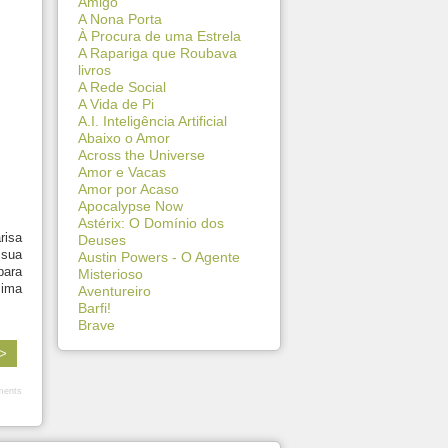
Amigo
A Nona Porta
À Procura de uma Estrela
A Rapariga que Roubava
livros
A Rede Social
A Vida de Pi
A.I. Inteligência Artificial
Abaixo o Amor
Across the Universe
Amor e Vacas
Amor por Acaso
Apocalypse Now
Astérix: O Domínio dos
risa
Deuses
 sua
Austin Powers - O Agente
para
Misterioso
sima
Aventureiro
Barfi!
Brave
 >
ents