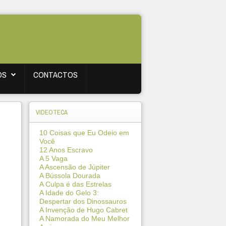
OS
CONTACTOS
VIDEOTECA
10 Coisas que Eu Odeio em
Você
12 Anos Escravo
A 5 Vaga
A Ascensão de Júpiter
A Bússola Dourada
A Culpa é das Estrelas
A Idade do Gelo 3:
Despertar dos Dinossauros
A Invenção de Hugo Cabret
A Namorada do Meu Melhor