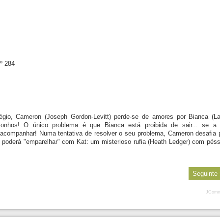
º 284
égio, Cameron (Joseph Gordon-Levitt) perde-se de amores por Bianca (La
sonhos! O único problema é que Bianca está proibida de sair... se a
a acompanhar! Numa tentativa de resolver o seu problema, Cameron desafia 
 poderá "emparelhar" com Kat: um misterioso rufia (Heath Ledger) com pés
Seguinte
JComm