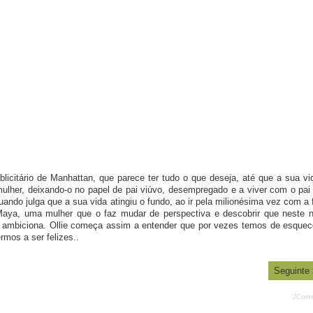
licitário de Manhattan, que parece ter tudo o que deseja, até que a sua vi
ulher, deixando-o no papel de pai viúvo, desempregado e a viver com o pai
ndo julga que a sua vida atingiu o fundo, ao ir pela milionésima vez com a f
a Maya, uma mulher que o faz mudar de perspectiva e descobrir que neste 
e ambiciona. Ollie começa assim a entender que por vezes temos de esquec
mos a ser felizes..
Seguinte
JComm