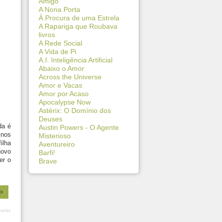
Amigo
A Nona Porta
À Procura de uma Estrela
A Rapariga que Roubava
livros
A Rede Social
A Vida de Pi
A.I. Inteligência Artificial
Abaixo o Amor
Across the Universe
Amor e Vacas
Amor por Acaso
Apocalypse Now
Astérix: O Domínio dos
Deuses
da é
Austin Powers - O Agente
 nos
Misterioso
ilha
Aventureiro
novo
Barfi!
er o
Brave
 >
ents