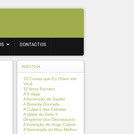
OS
CONTACTOS
VIDEOTECA
10 Coisas que Eu Odeio em
Você
12 Anos Escravo
A 5 Vaga
A Ascensão de Júpiter
A Bússola Dourada
A Culpa é das Estrelas
A Idade do Gelo 3:
Despertar dos Dinossauros
A Invenção de Hugo Cabret
A Namorada do Meu Melhor