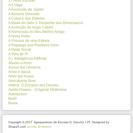
12 Anos Escravo
A 5 Vaga
A Ascensão de Júpiter
A Bússola Dourada
A Culpa é das Estrelas
A Idade do Gelo 3: Despertar dos Dinossauros
A Invenção de Hugo Cabret
A Namorada do Meu Melhor Amigo
A Nona Porta
À Procura de uma Estrela
A Rapariga que Roubava livros
A Rede Social
A Vida de Pi
A.I. Inteligência Artificial
Abaixo o Amor
Across the Universe
Amor e Vacas
Amor por Acaso
Apocalypse Now
Astérix: O Domínio dos Deuses
Austin Powers - O Agente Misterioso
Aventureiro
Barfi!
Brave
Copyright © 2017. Agrupamento de Escolas D. Sancho I 25. Designed by
Shape5.com
Joomla Templates