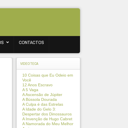
OS
CONTACTOS
VIDEOTECA
10 Coisas que Eu Odeio em
Você
12 Anos Escravo
A 5 Vaga
A Ascensão de Júpiter
A Bússola Dourada
A Culpa é das Estrelas
A Idade do Gelo 3:
Despertar dos Dinossauros
A Invenção de Hugo Cabret
A Namorada do Meu Melhor