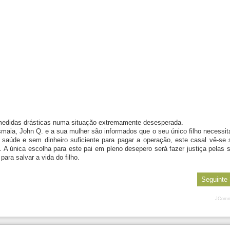
 medidas drásticas numa situação extremamente desesperada.
maia, John Q. e a sua mulher são informados que o seu único filho necessit
saúde e sem dinheiro suficiente para pagar a operação, este casal vê-se
o. A única escolha para este pai em pleno desepero será fazer justiça pelas 
ara salvar a vida do filho.
Seguinte
JComm