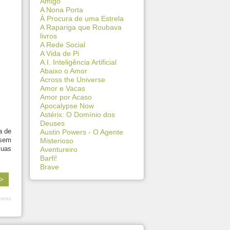
Amigo
A Nona Porta
À Procura de uma Estrela
A Rapariga que Roubava
livros
A Rede Social
A Vida de Pi
A.I. Inteligência Artificial
Abaixo o Amor
Across the Universe
Amor e Vacas
Amor por Acaso
Apocalypse Now
Astérix: O Domínio dos
Deuses
a de
Austin Powers - O Agente
 sem
Misterioso
suas
Aventureiro
Barfi!
Brave
 >
ents