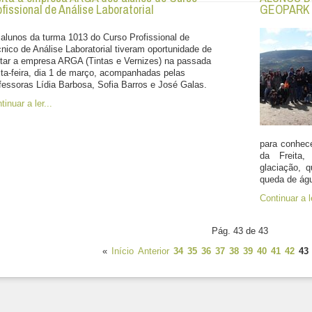
fissional de Análise Laboratorial
GEOPARK 
alunos da turma 1013 do Curso Profissional de
nico de Análise Laboratorial tiveram oportunidade de
itar a empresa ARGA (Tintas e Vernizes) na passada
ta-feira, dia 1 de março, acompanhadas pelas
fessoras Lídia Barbosa, Sofia Barros e José Galas.
tinuar a ler...
para conhece
da Freita,
glaciação, 
queda de águ
Continuar a le
Pág. 43 de 43
«
Início
Anterior
34
35
36
37
38
39
40
41
42
43