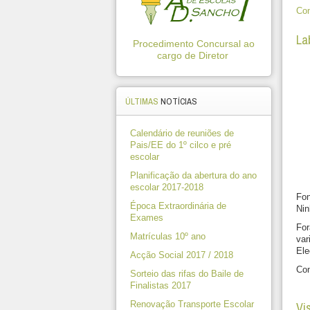
Con
La
Procedimento Concursal ao
cargo de Diretor
ÚLTIMAS
NOTÍCIAS
Calendário de reuniões de
Pais/EE do 1º cilco e pré
escolar
Planificação da abertura do ano
escolar 2017-2018
Fo
Época Extraordinária de
Nin
Exames
For
Matrículas 10º ano
var
Ele
Acção Social 2017 / 2018
Con
Sorteio das rifas do Baile de
Finalistas 2017
Renovação Transporte Escolar
Vi