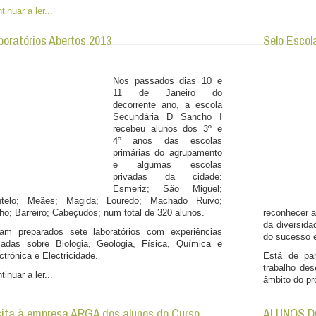
tinuar a ler...
boratórios Abertos 2013
Selo Escola
Nos passados dias 10 e
11 de Janeiro do
decorrente ano, a escola
Secundária D Sancho I
recebeu alunos dos 3º e
4º anos das escolas
primárias do agrupamento
e algumas escolas
privadas da cidade:
Esmeriz; São Miguel;
ntelo; Meães; Magida; Louredo; Machado Ruivo;
ho; Barreiro; Cabeçudos; num total de 320 alunos.
reconhecer a
da diversid
am preparados sete laboratórios com experiências
do sucesso e
iadas sobre Biologia, Geologia, Física, Química e
ctrónica e Electricidade.
Está de pa
trabalho des
tinuar a ler...
âmbito do pr
sita à empresa ARGA dos alunos do Curso
ALUNOS D