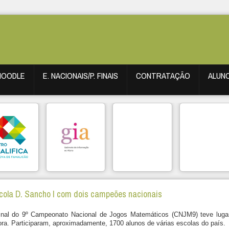
MOODLE
E. NACIONAIS/P. FINAIS
CONTRATAÇÃO
ALUN
cola D. Sancho I com dois campeões nacionais
inal do 9º Campeonato Nacional de Jogos Matemáticos (CNJM9) teve luga
ra. Participaram, aproximadamente, 1700 alunos de várias escolas do país.