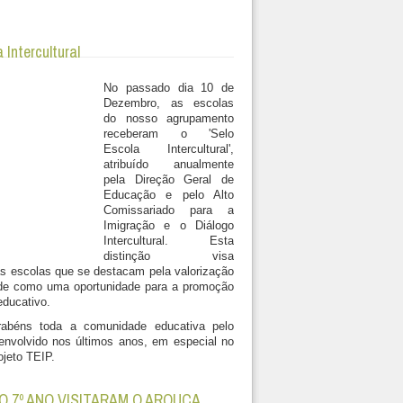
 Intercultural
No passado dia 10 de
Dezembro, as escolas
do nosso agrupamento
receberam o 'Selo
Escola Intercultural',
atribuído anualmente
pela Direção Geral de
Educação e pelo Alto
Comissariado para a
Imigração e o Diálogo
Intercultural. Esta
distinção visa
s escolas que se destacam pela valorização
ade como uma oportunidade para a promoção
ducativo.
rabéns toda a comunidade educativa pelo
envolvido nos últimos anos, em especial no
ojeto TEIP.
O 7º ANO VISITARAM O AROUCA