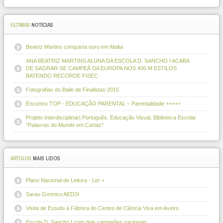
ÚLTIMAS
NOTÍCIAS
Beatriz Martins conquista ouro em Malta
ANA BEATRIZ MARTINS ALUNA DA ESCOLA D. SANCHO I ACABA
DE SAGRAR-SE CAMPEÃ DA EUROPA NOS 400 M ESTILOS
BATENDO RECORDE FISEC
Fotografias do Baile de Finalistas 2015
Encontro TOP - EDUCAÇÃO PARENTAL – Parentalidade +++++
Projeto Interdisciplinar| Português, Educação Visual, Biblioteca Escolar
"Palavras do Mundo em Cartaz"
ARTIGOS
MAIS LIDOS
Plano Nacional de Leitura - Ler +
Sarau Gímnico AEDSI
Visita de Estudo à Fábrica do Centro de Ciência Viva em Aveiro
Escola D. Sancho I com dois campeões nacionais