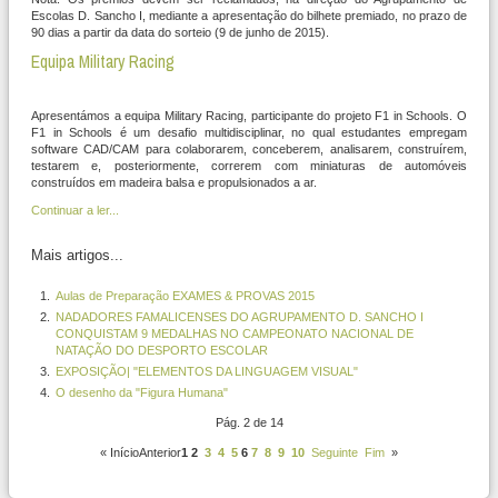
Escolas D. Sancho I, mediante a apresentação do bilhete premiado, no prazo de
90 dias a partir da data do sorteio (9 de junho de 2015).
Equipa Military Racing
Apresentámos a equipa Military Racing, participante do projeto F1 in Schools. O
F1 in Schools é um desafio multidisciplinar, no qual estudantes empregam
software CAD/CAM para colaborarem, conceberem, analisarem, construírem,
testarem e, posteriormente, correrem com miniaturas de automóveis
construídos em madeira balsa e propulsionados a ar.
Continuar a ler...
Mais artigos...
Aulas de Preparação EXAMES & PROVAS 2015
NADADORES FAMALICENSES DO AGRUPAMENTO D. SANCHO I
CONQUISTAM 9 MEDALHAS NO CAMPEONATO NACIONAL DE
NATAÇÃO DO DESPORTO ESCOLAR
EXPOSIÇÃO| "ELEMENTOS DA LINGUAGEM VISUAL"
O desenho da "Figura Humana"
Pág. 2 de 14
«
InícioAnterior
1
2
3
4
5
6
7
8
9
10
Seguinte
Fim
»