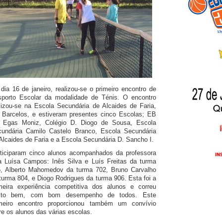
dia 16 de janeiro, realizou-se o primeiro encontro de
porto Escolar da modalidade de Ténis. O encontro
lizou-se na Escola Secundária de Alcaides de Faria,
Barcelos, e estiveram presentes cinco Escolas; EB
3 Egas Moniz, Colégio D. Diogo de Sousa, Escola
undária Camilo Castelo Branco, Escola Secundária
Alcaides de Faria e a Escola Secundária D. Sancho I.
ticiparam cinco alunos acompanhados da professora
 Luísa Campos: Inês Silva e Luís Freitas da turma
, Alberto Mahomedov da turma 702, Bruno Carvalho
turma 804, e Diogo Rodrigues da turma 906. Esta foi a
meira experiência competitiva dos alunos e correu
ito bem, com bom desempenho de todos. Este
imeiro encontro proporcionou também um convívio
re os alunos das várias escolas.