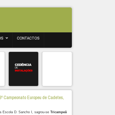
OS
CONTACTOS
43º Campeonato Europeu de Cadetes,
da Escola D. Sancho I, sagrou-se
Tricampeã