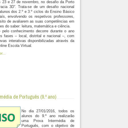
s 23 e 27 de novembro, no desafio da Porto
eracia 3D”. Trata-se de um desafio nacional
 alunos dos 2.º e 3.º ciclos do Ensino Básico
aís, envolvendo os respetivos professores,
sito de avaliarem as suas competências em
es do saber: leitura, matemática e ciência.
o pelo conhecimento decorre durante o ano
ês fases – local, distrital e nacional –, com
as interativas disponibilizadas através da
line Escola Virtual.
r...
rmédia de Português (9.º ano)
No dia 27/01/2016, todos os
alunos do 9.º ano realizarão
uma Prova Intermédia de
Português, com o objetivo de