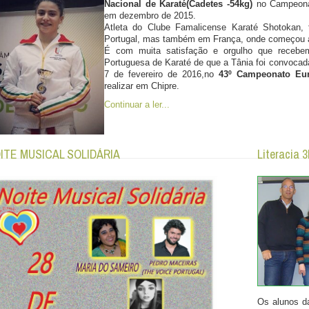
Nacional de Karaté(Cadetes -54kg)
no Campeonat
em dezembro de 2015.
Atleta do Clube Famalicense Karaté Shotokan,
Portugal, mas também em França, onde começou a
É com muita satisfação e orgulho que recebe
Portuguesa de Karaté de que a Tânia foi convocada 
7 de fevereiro de 2016,no
43º Campeonato Eur
realizar em Chipre.
Continuar a ler...
ITE MUSICAL SOLIDÁRIA
Literacia 
Os alunos da