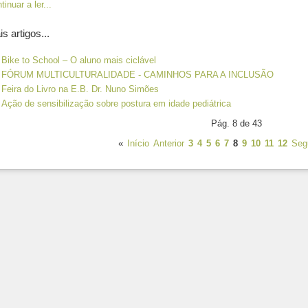
tinuar a ler...
s artigos...
Bike to School – O aluno mais ciclável
FÓRUM MULTICULTURALIDADE - CAMINHOS PARA A INCLUSÃO
Feira do Livro na E.B. Dr. Nuno Simões
Ação de sensibilização sobre postura em idade pediátrica
Pág. 8 de 43
«
Início
Anterior
3
4
5
6
7
8
9
10
11
12
Seg