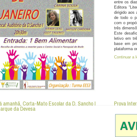
entre os dia
Editora “Lit
dirigido aos
de todo o p
com o propó
três dimensõ
Este desafi
letivo em tr
base em prov
plataforma on
Continuar a le
já amanhã, Corta-Mato Escolar da D. Sancho I
Prova Inte
Parque da Devesa