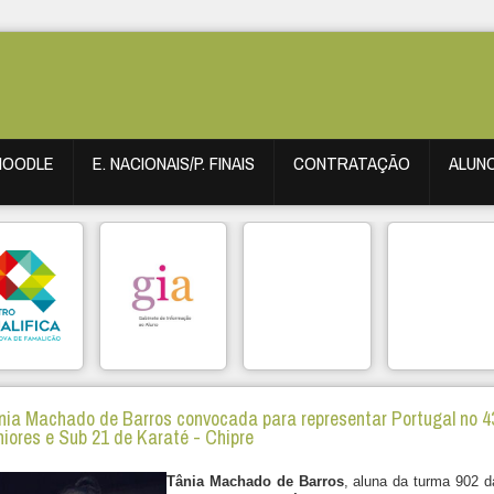
MOODLE
E. NACIONAIS/P. FINAIS
CONTRATAÇÃO
ALUN
nia Machado de Barros convocada para representar Portugal no 
niores e Sub 21 de Karaté - Chipre
Tânia Machado de Barros
, aluna da turma 902 