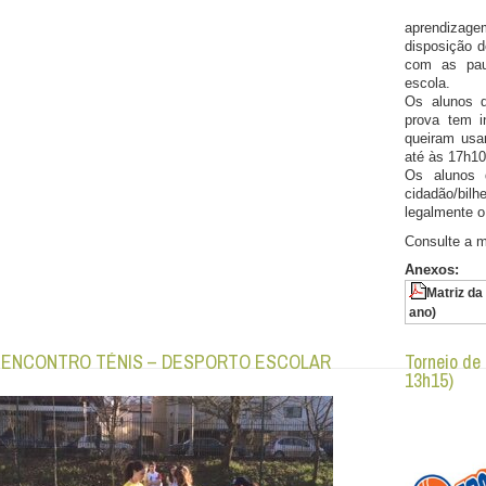
aprendizag
disposição d
com as pau
escola.
Os alunos d
prova tem i
queiram usar
até às 17h10
Os alunos 
cidadão/bi
legalmente o
Consulte a m
Anexos:
Matriz da
ano)
º ENCONTRO TÉNIS – DESPORTO ESCOLAR
Torneio de
13h15)