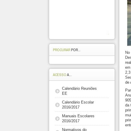
PROCURAR
POR...
No 
Des
rea
em 
2,
ACESSO
A...
Sec
de 
Calendário Reuniões
Par
EE
Ana
905
Calendário Escolar
da 
2016/2017
pri
mu
Manuais Escolares
pr
2016/2017
ent
Normativos do