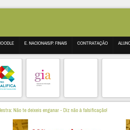
MOODLE
E. NACIONAIS/P. FINAIS
CONTRATAÇÃO
ALUN
lestra: Não te deixeis enganar - Diz não à falsificação!