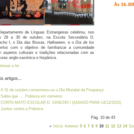
epartamento de Línguas Estrangeiras celebrou, nos
as 29 a 30 de outubro, na Escola Secundária D.
cho I, o Dia das Bruxas,
Halloween
, e o
Día de los
ertos
com o objetivo de familiarizar a comunidade
 aspetos culturais e tradições relacionadas com as
turas anglo-saxónica e hispânica.
tinuar a ler...
s artigos...
A 31 de outubro comemorou-se o Dia Mundial da Poupança
Sabia que .... Pobreza em números
CORTA-MATO ESCOLAR D. SANCHO I (ADIADO PARA 14/12/2015)
Juntos contra a Pobreza
Pág. 10 de 43
«
Início
Anterior
5
6
7
8
9
10
11
12
13
14
Se