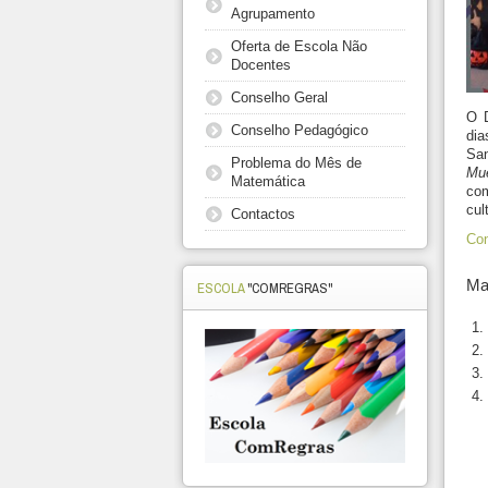
Agrupamento
Oferta de Escola Não
Docentes
Conselho Geral
O D
Conselho Pedagógico
di
San
Problema do Mês de
Mu
Matemática
com
cul
Contactos
Con
Mai
ESCOLA
"COMREGRAS"