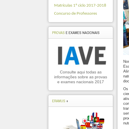
Matrículas 1º ciclo 2017-2018
Concurso de Professores
PROVAS
E EXAMES NACIONAIS
Nos
Es
Ali
Consulte aqui todas as
na
informações sobre as provas
doc
e exames nacionais 2017
Os
cie
ati
ERAMUS
+
co
tr
sen
pr
nut