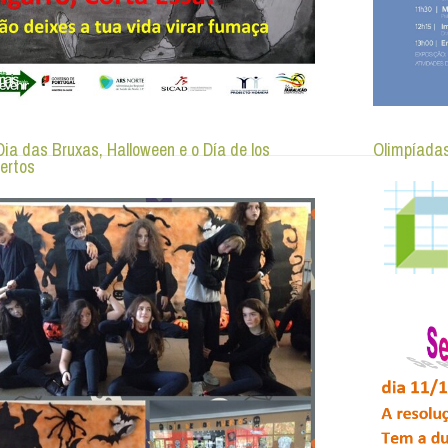
Dia das Bruxas, Halloween e o Día de los
Olimpíada
ertos