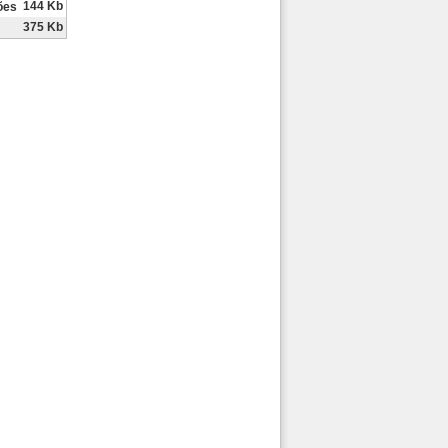
144 Kb
ões
375 Kb