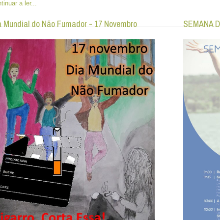
tinuar a ler...
a Mundial do Não Fumador - 17 Novembro
SEMANA D